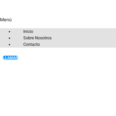
Menú
Inicio
Sobre Nosotros
Contacto
LLAMAR
ECO
VILLIAGES
Duis rhoncus libero sed mi mattis mollis vel
nec neque. Aliquam erat volutpat. Aenean